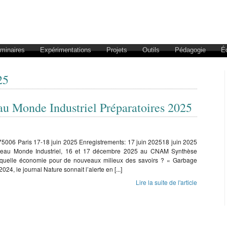
éminaires
Expérimentations
Projets
Outils
Pédagogie
É
25
au Monde Industriel Préparatoires 2025
5006 Paris 17-18 juin 2025 Enregistrements: 17 juin 202518 juin 2025
uveau Monde Industriel, 16 et 17 décembre 2025 au CNAM Synthèse
e : quelle économie pour de nouveaux milieux des savoirs ? « Garbage
24, le journal Nature sonnait l’alerte en [...]
Lire la suite de l'article