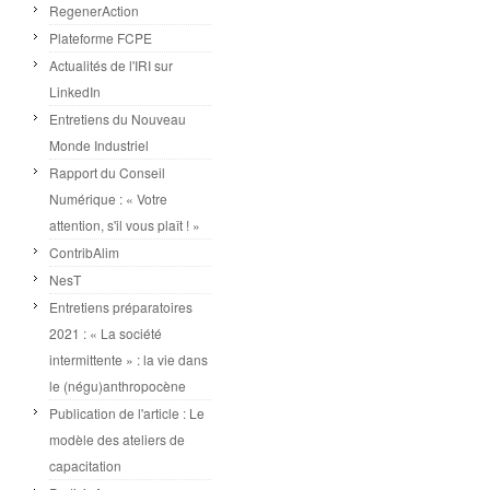
RegenerAction
Plateforme FCPE
Actualités de l'IRI sur
LinkedIn
Entretiens du Nouveau
Monde Industriel
Rapport du Conseil
Numérique : « Votre
attention, s'il vous plaît ! »
ContribAlim
NesT
Entretiens préparatoires
2021 : « La société
intermittente » : la vie dans
le (négu)anthropocène
Publication de l'article : Le
modèle des ateliers de
capacitation