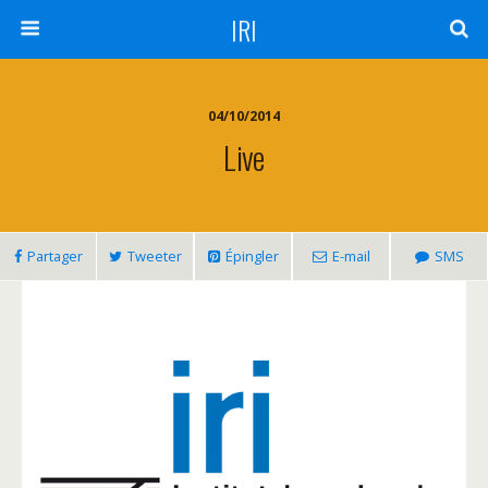
IRI
04/10/2014
Live
Partager
Tweeter
Épingler
E-mail
SMS