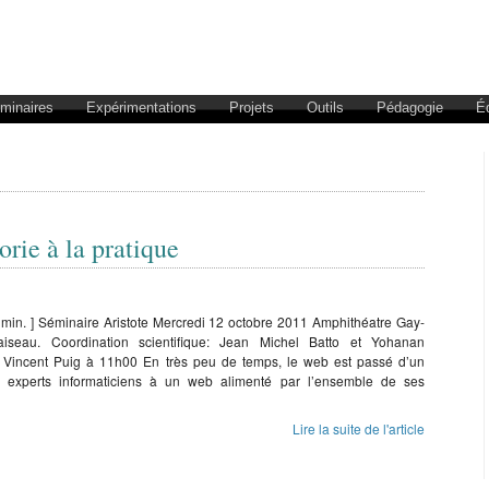
éminaires
Expérimentations
Projets
Outils
Pédagogie
É
rie à la pratique
 min. ] Séminaire Aristote Mercredi 12 octobre 2011 Amphithéatre Gay-
aiseau. Coordination scientifique: Jean Michel Batto et Yohanan
Vincent Puig à 11h00 En très peu de temps, le web est passé d’un
s experts informaticiens à un web alimenté par l’ensemble de ses
Lire la suite de l'article