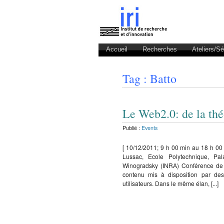
Accueil
Recherches
Ateliers/S
Tag : Batto
Le Web2.0: de la théo
Publié :
Events
[ 10/12/2011; 9 h 00 min au 18 h 00
Lussac, Ecole Polytechnique, Pal
Winogradsky (INRA) Conférence de 
contenu mis à disposition par de
utilisateurs. Dans le même élan, [...]