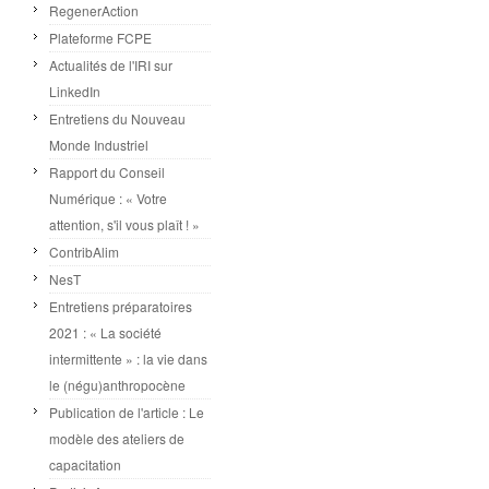
RegenerAction
Plateforme FCPE
Actualités de l'IRI sur
LinkedIn
Entretiens du Nouveau
Monde Industriel
Rapport du Conseil
Numérique : « Votre
attention, s'il vous plaît ! »
ContribAlim
NesT
Entretiens préparatoires
2021 : « La société
intermittente » : la vie dans
le (négu)anthropocène
Publication de l'article : Le
modèle des ateliers de
capacitation