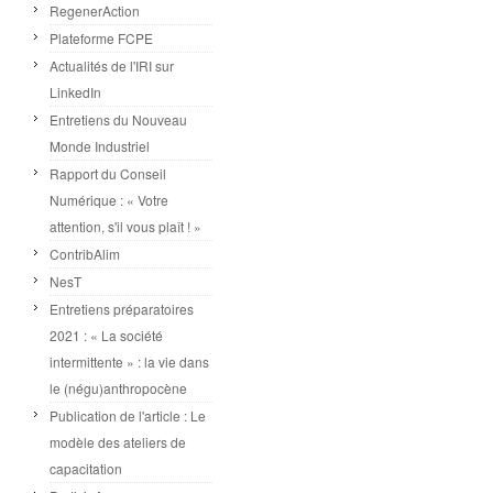
RegenerAction
Plateforme FCPE
Actualités de l'IRI sur
LinkedIn
Entretiens du Nouveau
Monde Industriel
Rapport du Conseil
Numérique : « Votre
attention, s'il vous plaît ! »
ContribAlim
NesT
Entretiens préparatoires
2021 : « La société
intermittente » : la vie dans
le (négu)anthropocène
Publication de l'article : Le
modèle des ateliers de
capacitation