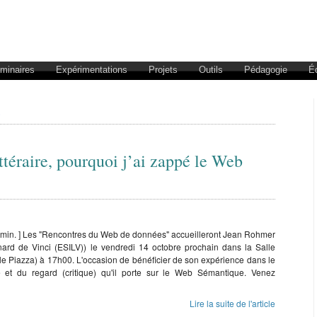
éminaires
Expérimentations
Projets
Outils
Pédagogie
É
e
ttéraire, pourquoi j’ai zappé le Web
0 min. ] Les "Rencontres du Web de données" accueilleront Jean Rohmer
nard de Vinci (ESILV)) le vendredi 14 octobre prochain dans la Salle
 Piazza) à 17h00. L'occasion de bénéficier de son expérience dans le
lle et du regard (critique) qu'il porte sur le Web Sémantique. Venez
Lire la suite de l'article