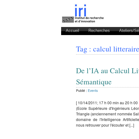
Accueil
Recherches
Ateliers/S
Tag : calcul litterair
De l’IA au Calcul Li
Sémantique
Publié :
Events
[ 10/14/2011; 17 h 00 min au 20 h 0
(Ecole Supérieure d'Ingénieurs Léo
Triangle (anciennement nommée Salle
domaine de l'Intelligence Artificie
nous retrouver pour l'écouter et [...]