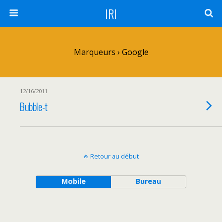
IRI
Marqueurs › Google
12/16/2011
Bubble-t
Retour au début
Mobile
Bureau