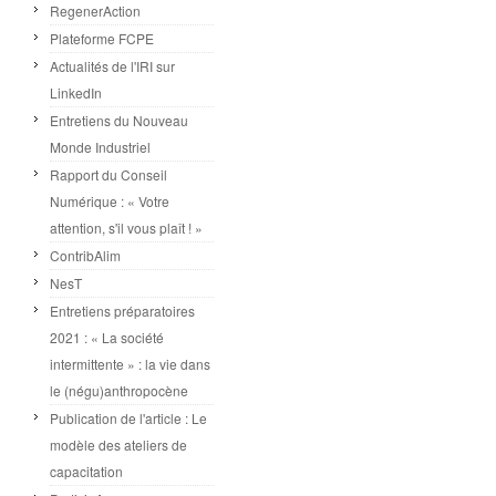
RegenerAction
Plateforme FCPE
Actualités de l'IRI sur
LinkedIn
Entretiens du Nouveau
Monde Industriel
Rapport du Conseil
Numérique : « Votre
attention, s'il vous plaît ! »
ContribAlim
NesT
Entretiens préparatoires
2021 : « La société
intermittente » : la vie dans
le (négu)anthropocène
Publication de l'article : Le
modèle des ateliers de
capacitation