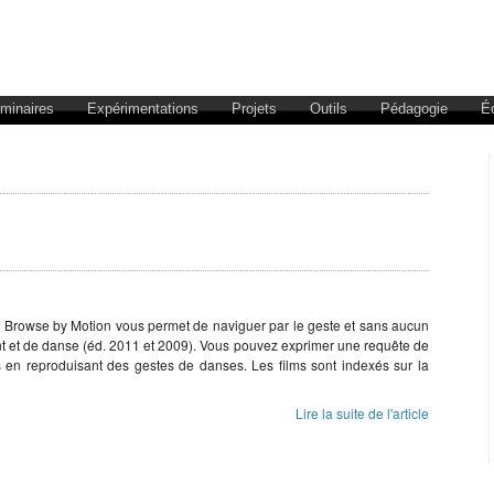
éminaires
Expérimentations
Projets
Outils
Pédagogie
É
f Browse by Motion vous permet de naviguer par le geste et sans aucun
t et de danse (éd. 2011 et 2009). Vous pouvez exprimer une requête de
s en reproduisant des gestes de danses. Les films sont indexés sur la
Lire la suite de l'article