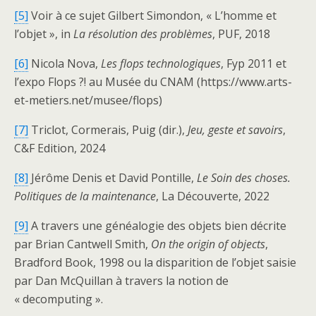
[5]
Voir à ce sujet Gilbert Simondon, « L’homme et
l’objet », in
La résolution des problèmes
, PUF, 2018
[6]
Nicola Nova,
Les flops technologiques
, Fyp 2011 et
l’expo Flops ?! au Musée du CNAM (https://www.arts-
et-metiers.net/musee/flops)
[7]
Triclot, Cormerais, Puig (dir.),
Jeu, geste et savoirs
,
C&F Edition, 2024
[8]
Jérôme Denis et David Pontille,
Le Soin des choses.
Politiques de la maintenance
, La Découverte, 2022
[9]
A travers une généalogie des objets bien décrite
par Brian Cantwell Smith,
On the origin of objects
,
Bradford Book, 1998 ou la disparition de l’objet saisie
par Dan McQuillan à travers la notion de
« decomputing ».