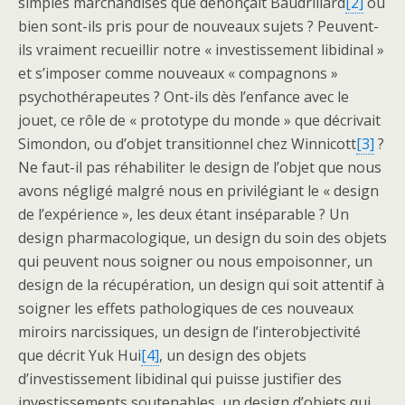
simples marchandises que dénonçait Baudrillard
[2]
ou
bien sont-ils pris pour de nouveaux sujets ? Peuvent-
ils vraiment recueillir notre « investissement libidinal »
et s’imposer comme nouveaux « compagnons »
psychothérapeutes ? Ont-ils dès l’enfance avec le
jouet, ce rôle de « prototype du monde » que décrivait
Simondon, ou d’objet transitionnel chez Winnicott
[3]
?
Ne faut-il pas réhabiliter le design de l’objet que nous
avons négligé malgré nous en privilégiant le « design
de l’expérience », les deux étant inséparable ? Un
design pharmacologique, un design du soin des objets
qui peuvent nous soigner ou nous empoisonner, un
design de la récupération, un design qui soit attentif à
soigner les effets pathologiques de ces nouveaux
miroirs narcissiques, un design de l’interobjectivité
que décrit Yuk Hui
[4]
, un design des objets
d’investissement libidinal qui puisse justifier des
investissements soutenables, un design d’objets qui