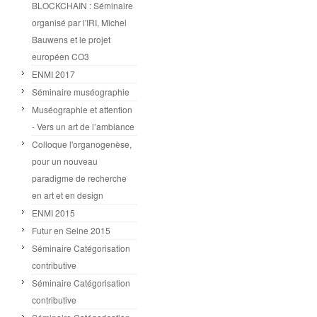
BLOCKCHAIN : Séminaire
organisé par l'IRI, Michel
Bauwens et le projet
européen CO3
ENMI 2017
Séminaire muséographie
Muséographie et attention
- Vers un art de l’ambiance
Colloque l'organogenèse,
pour un nouveau
paradigme de recherche
en art et en design
ENMI 2015
Futur en Seine 2015
Séminaire Catégorisation
contributive
Séminaire Catégorisation
contributive