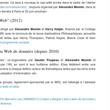
ances. Ce sera à nouveau le cas cette année dans le cadre de l’atelier
(des connaissances)”
, toujours organisé par
Alexandre Monnin
, dans le
 tiendra à Paris le 25 juin prochain.
 Web” (2012)
 dirigé par
Alexandre Monnin
et
Harry Halpin
, financé par le Collège
’IRI, avec le concours de la revue
Implications Philosophiques
, accueille
eb telles que Henry Thompson, Patrick Hayes, Blaine Cook et bien
 et programme complet
.
du Web de données (depuis 2010)
es”, co-organisées par
Gautier Poupeau
et
Alexandre Monnin
et
r l’IRI, en sont à leur huitième édition. Elles fédèrent entre une
onens à chaque édition autour de thématiques telles que les liens entre
alisation d’information, etc.
e groupe, également sponsorisé par le W3C, est hébergé à l’adresse
s-web-of-data/
Tim Berners-Lee
|
WWW2012
|
halpin
|
stiegler
|
w3c
|
web de données
|
nference