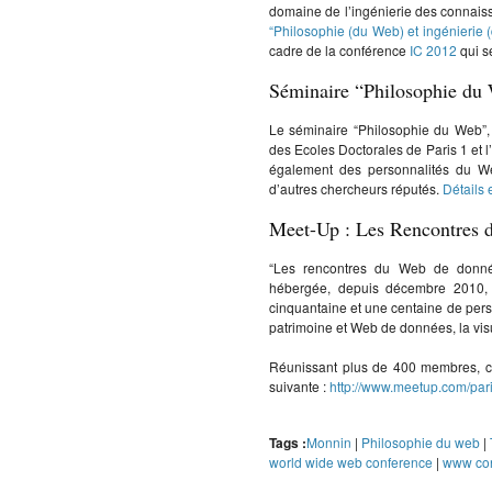
domaine de l’ingénierie des connaiss
“Philosophie (du Web) et ingénierie 
cadre de la conférence
IC 2012
qui se
Séminaire “Philosophie du
Le séminaire “Philosophie du Web”,
des Ecoles Doctorales de Paris 1 et l
également des personnalités du W
d’autres chercheurs réputés.
Détails
Meet-Up : Les Rencontres 
“Les rencontres du Web de donné
hébergée, depuis décembre 2010, pa
cinquantaine et une centaine de pers
patrimoine et Web de données, la visu
Réunissant plus de 400 membres, c
suivante :
http://www.meetup.com/pari
Tags :
Monnin
|
Philosophie du web
|
world wide web conference
|
www co