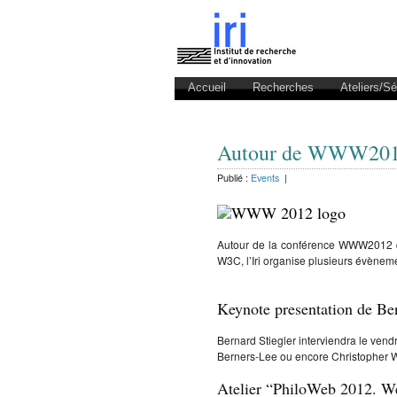
Accueil
Recherches
Ateliers/S
Autour de WWW2012 
Publié :
Events
|
Autour de la conférence WWW2012 qui
W3C, l’Iri organise plusieurs évènem
Keynote presentation de Bern
Bernard Stiegler interviendra le vend
Berners-Lee ou encore Christopher W
Atelier “PhiloWeb 2012. We