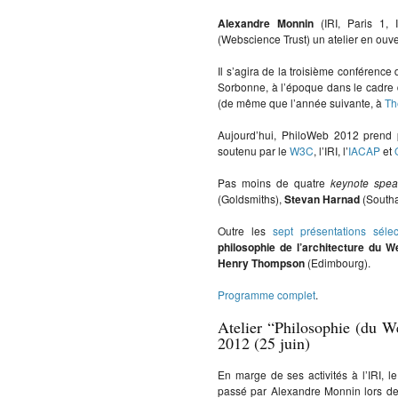
Alexandre Monnin
(IRI, Paris 1,
(Webscience Trust) un atelier en ouve
Il s’agira de la troisième conféren
Sorbonne, à l’époque dans le cadre d’
(de même que l’année suivante, à
Th
Aujourd’hui, PhiloWeb 2012 prend 
soutenu par le
W3C
, l’IRI, l’
IACAP
et
Pas moins de quatre
keynote spea
(Goldsmiths),
Stevan Harnad
(South
Outre les
sept présentations séle
philosophie de l’architecture du W
Henry Thompson
(Edimbourg).
Programme complet
.
Atelier “Philosophie (du We
2012 (25 juin)
En marge de ses activités à l’IRI, l
passé par Alexandre Monnin lors d