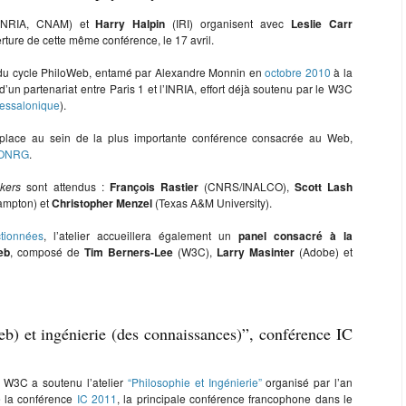
 INRIA, CNAM) et
Harry Halpin
(IRI) organisent avec
Leslie Carr
rture de cette même conférence, le 17 avril.
ce du cycle PhiloWeb, entamé par Alexandre Monnin en
octobre 2010
à la
un partenariat entre Paris 1 et l’INRIA, effort déjà soutenu par le W3C
essalonique
).
place au sein de la plus importante conférence consacrée au Web,
ONRG
.
kers
sont attendus :
François Rastier
(CNRS/INALCO),
Scott Lash
ampton) et
Christopher Menzel
(Texas A&M University).
ctionnées
, l’atelier accueillera également un
panel consacré à la
eb
, composé de
Tim Berners-Lee
(W3C),
Larry Masinter
(Adobe) et
b) et ingénierie (des connaissances)”, conférence IC
e W3C a soutenu l’atelier
“Philosophie et Ingénierie”
organisé par l’an
e la conférence
IC 2011
, la principale conférence francophone dans le