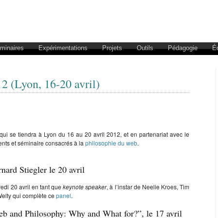
éminaires
Expérimentations
Projets
Outils
Pédagogie
É
(Lyon, 16-20 avril)
 se tiendra à Lyon du 16 au 20 avril 2012, et en partenariat avec le
ents et séminaire consacrés à la
philosophie du web
.
ard Stiegler le 20 avril
redi 20 avril en tant que
keynote speaker
, à l’instar de Neelie Kroes, Tim
elty qui complète ce
panel
.
b and Philosophy: Why and What for?”, le 17 avril