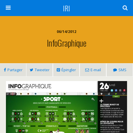
IRI
06/14/2012
InfoGraphique
Partager
Tweeter
Épingler
E-mail
SMS