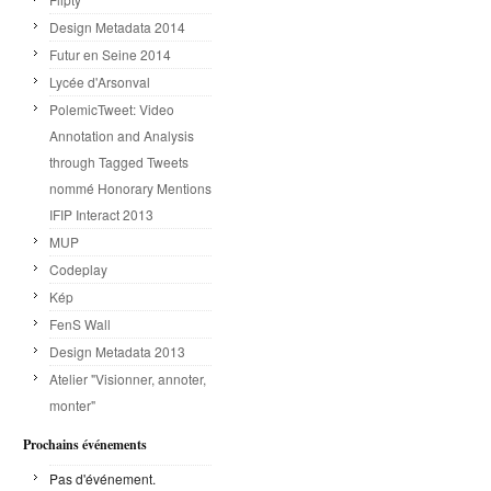
Design Metadata 2014
Futur en Seine 2014
Lycée d'Arsonval
PolemicTweet: Video
Annotation and Analysis
through Tagged Tweets
nommé Honorary Mentions
IFIP Interact 2013
MUP
Codeplay
Kép
FenS Wall
Design Metadata 2013
Atelier "Visionner, annoter,
monter"
Prochains événements
Pas d'événement.