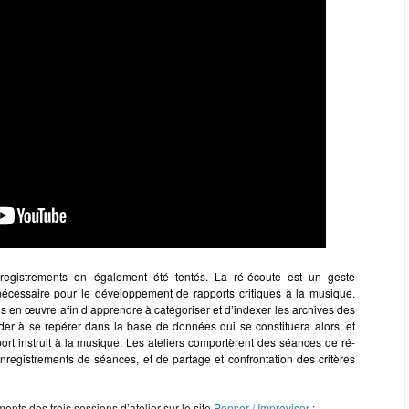
egistrements on également été tentés. La ré-écoute est un geste
écessaire pour le développement de rapports critiques à la musique.
s en œuvre afin d’apprendre à catégoriser et d’indexer les archives des
ider à se repérer dans la base de données qui se constituera alors, et
ort instruit à la musique. Les ateliers comportèrent des séances de ré-
enregistrements de séances, et de partage et confrontation des critères
nts des trois sessions d’atelier sur le site
Penser / Improviser
: