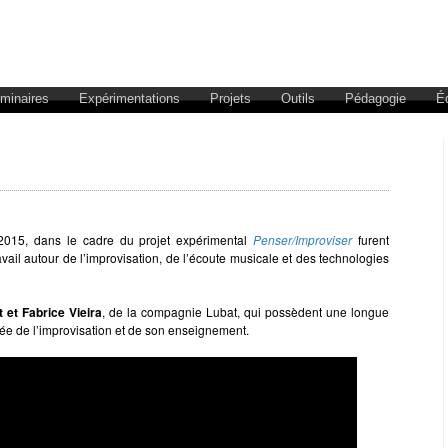
éminaires
Expérimentations
Projets
Outils
Pédagogie
É
l 2015, dans le cadre du projet expérimental
Penser/Improviser
furent
travail autour de l’improvisation, de l’écoute musicale et des technologies
 et Fabrice Vieira
, de la compagnie Lubat, qui possèdent une longue
sée de l’improvisation et de son enseignement.