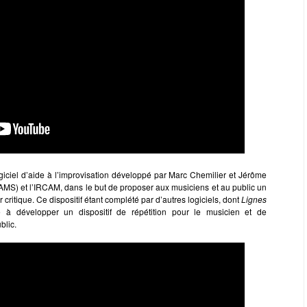
giciel d’aide à l’improvisation développé par Marc Chemilier et Jérôme
AMS) et l’IRCAM,
dans le but de proposer aux musiciens et au public un
 critique. Ce dispositif étant complété par d’autres logiciels, dont
Lignes
re à développer un dispositif de répétition pour le musicien et de
blic.