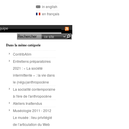
in english
en français
quipe
ce site
Dans la même catégorie
ContribAlim
Entretiens préparatoires
2021 : « La société
intermittente » : la vie dans
le (négu)anthropocène
La socialité contemporaine
à l'ère de l'anthropocène
Ateliers Inattendus
Muséologie 2011 - 2012
Le musée : lieu privilégié
de l’articulation du Web