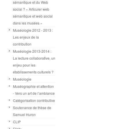
sémantique et du Web
social ? « Articuler web
sémantique et web social
dans les musées »
Muséologie 2012 - 2013 :
Les enjeux de la
contribution
Muséologie 2013-2014 :
La lecture collaborative, un
enjeu pour les
établissements culturels ?
Muséologie
Muséographie et attention
- Vers un art de l’ambiance
Catégorisation contributive
Soutenance de thèse de
Samuel Huron
CLIP
Flipty