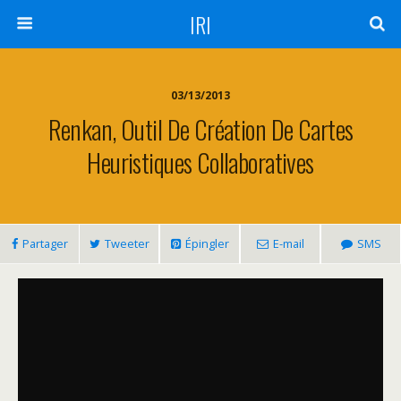
IRI
03/13/2013
Renkan, Outil De Création De Cartes
Heuristiques Collaboratives
Partager
Tweeter
Épingler
E-mail
SMS