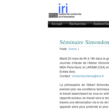
Accueil
Recherches
Ateliers/S
Séminaire Simondon 
Publié :
Events
|
Mardi 20 mars de 9h à 18h dans le g
Journée d’étude de l’Atelier Simo
MSH Paris Nord, le LARSIM (CEA) et
Entrée libre.
Contact :
vincent.bontems@ens.fr
La philosophie de Gilbert Simondo
premier plan les conditions technique
le travail asservissant se mue en act
rapports sociaux du travail vers la t
travers une démarcation vis-à-vis de 
apparait alors plus profonde et plus