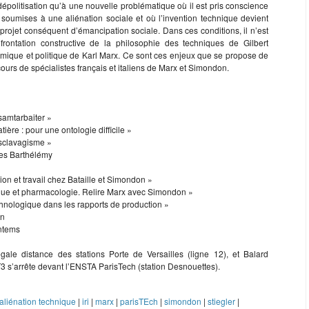
épolitisation qu’à une nouvelle problématique où il est pris conscience
oumises à une aliénation sociale et où l’invention technique devient
ojet conséquent d’émancipation sociale. Dans ces conditions, il n’est
frontation constructive de la philosophie des techniques de Gilbert
ique et politique de Karl Marx. Ce sont ces enjeux que se propose de
cours de spécialistes français et italiens de Marx et Simondon.
samtarbaiter »
ère : pour une ontologie difficile »
sclavagisme »
es Barthélémy
ion et travail chez Bataille et Simondon »
que et pharmacologie. Relire Marx avec Simondon »
hnologique dans les rapports de production »
on
ntems
ale distance des stations Porte de Versailles (ligne 12), et Balard
T3 s’arrête devant l’ENSTA ParisTech (station Desnouettes).
aliénation technique
|
iri
|
marx
|
parisTEch
|
simondon
|
stiegler
|