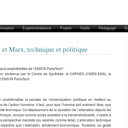
éminaires
Expérimentations
Projets
Outils
Pédagogie
É
et Marx, technique et politique
rand amphithéâtre de l’ENSTA ParisTech*.
ndon soutenue par le Centre de Synthèse, le CAPHES (CNRS-ENS), la
 l’ENSTA ParisTech.
n problématise la pensée de l’émancipation politique en mettant au
s de l’action humaine. Il faut, pour que l’homme soit vraiment libre, que
ivité technique. Ce déplacement de la question de l’aliénation depuis les
echnique, conçue comme accès possible à la transindividualité, s’opère à
la perspective marxiste (ou repérée comme telle). L’aliénation technique
 objective que l’aliénation strictement économique. Toutefois, ce geste