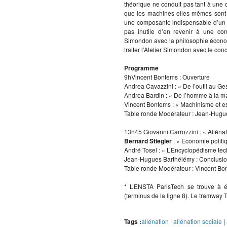
théorique ne conduit pas tant à une d
que les machines elles-mêmes sont s
une composante indispensable d’un pr
pas inutile d’en revenir à une con
Simondon avec la philosophie économ
traiter l’Atelier Simondon avec le con
Programme
9hVincent Bontems : Ouverture
Andrea Cavazzini : « De l’outil au Ge
Andrea Bardin : « De l’homme à la mati
Vincent Bontems : « Machinisme et e
Table ronde Modérateur : Jean-Hugu
13h45 Giovanni Carrozzini : « Aliénat
Bernard Stiegler
: « Economie politi
André Tosel : « L’Encyclopédisme tec
Jean-Hugues Barthélémy : Conclusi
Table ronde Modérateur : Vincent Bo
* L’ENSTA ParisTech se trouve à ég
(terminus de la ligne 8). Le tramway 
Tags :
aliénation
|
aliénation sociale
|