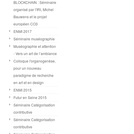
BLOCKCHAIN : Séminaire
organisé par l'IRI, Michel
Bauwens et le projet
européen CO3
ENMI 2017
Séminaire muséographie
Muséographie et attention
- Vers un art de l’ambiance
Colloque l'organogenèse,
pour un nouveau
paradigme de recherche
en art et en design
ENMI 2015
Futur en Seine 2015
Séminaire Catégorisation
contributive
Séminaire Catégorisation
contributive