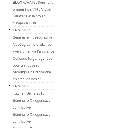
BLOCKCHAIN : Séminaire
organisé par l'IRI, Michel
Bauwens et le projet
européen CO3
ENMI 2017
Séminaire muséographie
Muséographie et attention
- Vers un art de l’ambiance
Colloque l'organogenèse,
pour un nouveau
paradigme de recherche
en art et en design
ENMI 2015
Futur en Seine 2015
Séminaire Catégorisation
contributive
Séminaire Catégorisation
contributive