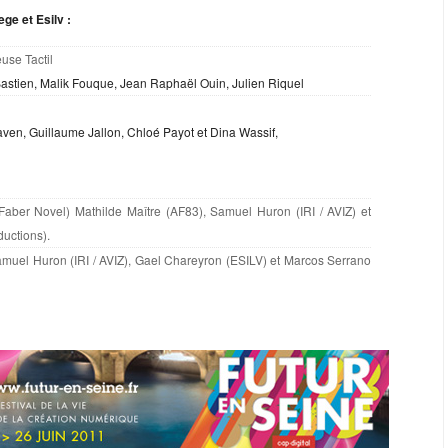
ge et Esilv :
use Tactil
Bastien, Malik Fouque, Jean Raphaël Ouin, Julien Riquel
aven, Guillaume Jallon, Chloé Payot et Dina Wassif,
(Faber Novel) Mathilde Maître (AF83), Samuel Huron (IRI / AVIZ) et
uctions).
 Samuel Huron (IRI / AVIZ), Gael Chareyron (ESILV) et Marcos Serrano