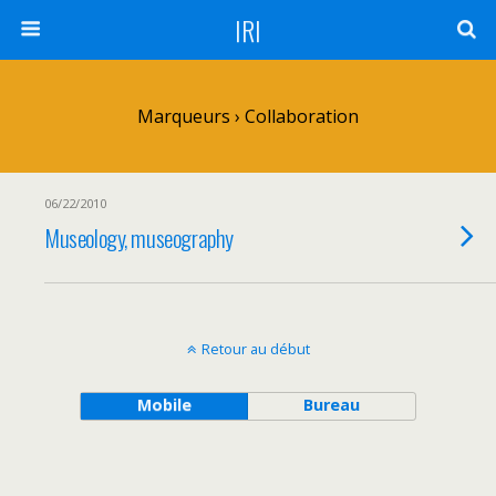
IRI
Marqueurs › Collaboration
06/22/2010
Museology, museography
Retour au début
Mobile
Bureau