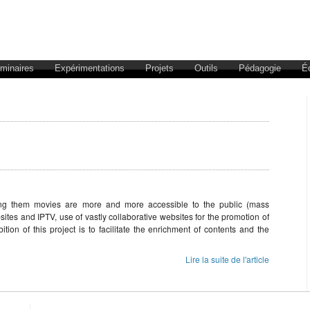
éminaires
Expérimentations
Projets
Outils
Pédagogie
É
ng them movies are more and more accessible to the public (mass
ites and IPTV, use of vastly collaborative websites for the promotion of
tion of this project is to facilitate the enrichment of contents and the
Lire la suite de l'article