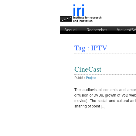
Accueil
Recherches
Ateliers/S
Tag : IPTV
CineCast
Publié :
Projets
The audiovisual contents and amo
diffusion of DVDs, growth of VoD webs
movies). The social and cultural ambi
sharing of point [...]