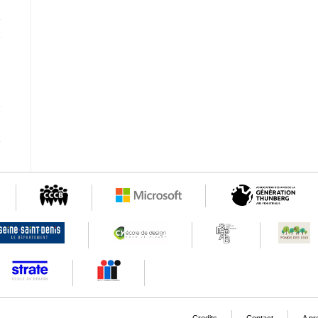
Credits
Contact
A pr